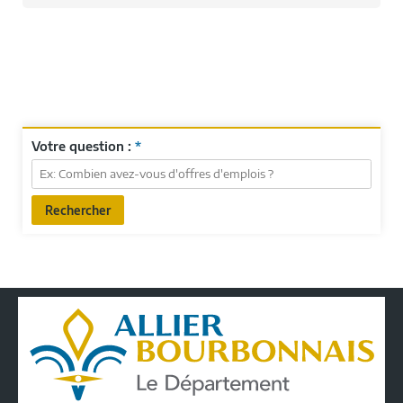
Votre question :
*
Rechercher
Conseil
Départemental
de
l'Allier