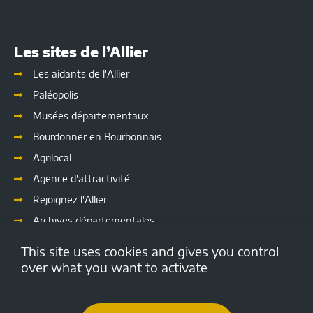
Les sites de l’Allier
Les aidants de l'Allier
Paléopolis
Musées départementaux
Bourdonner en Bourbonnais
Agrilocal
Agence d'attractivité
Rejoignez l'Allier
Archives départementales
Les délibérations
This site uses cookies and gives you control
Culture
over what you want to activate
Emploi.allier.fr
Open data de l'Allier