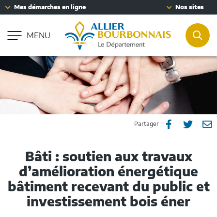
Fenêtre
Mes démarches en ligne
Nos sites
Aller à la recherche
de
Accessibilité : partiellement conforme
chat
MENU
REC
Partager
Part
P



Partager
sur
sur
p
Bâti : soutien aux travaux
Facebook
Twitt
e
d’amélioration énergétique
m
bâtiment recevant du public et
investissement bois éner