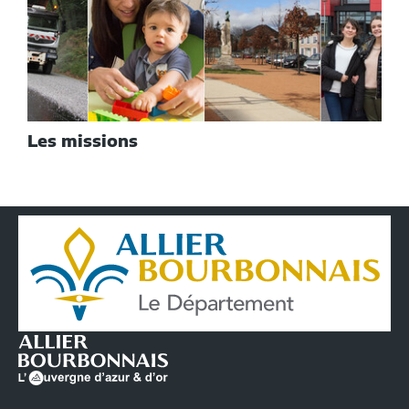
Les missions
Conseil
Départemental
de
l'Allier
|
Infos
pratiques