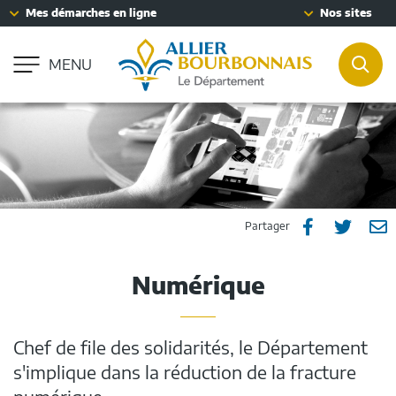
Fenêtre
Mes démarches en ligne
Nos sites
Aller à la recherche
de
Accessibilité : partiellement conforme
chat
MENU
REC
Partager
Part
P



Partager
sur
sur
p
Numérique
Facebook
Twitt
e
m
Chef de file des solidarités, le Département
s'implique dans la réduction de la fracture