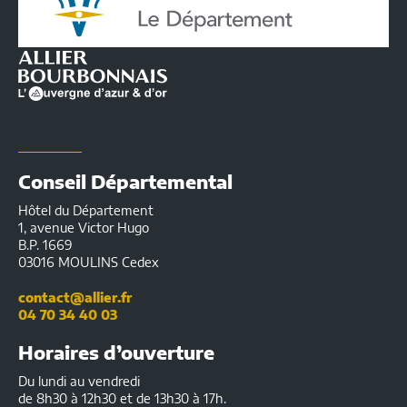
de
l'Allier
|
Infos
pratiques
Conseil Départemental
Hôtel du Département
1, avenue Victor Hugo
B.P. 1669
03016 MOULINS Cedex
contact@allier.fr
04 70 34 40 03
Horaires d’ouverture
Du lundi au vendredi
de 8h30 à 12h30 et de 13h30 à 17h.