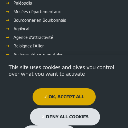
Paléopolis
Musées départementaux
Bourdonner en Bourbonnais
Agrilocal
Agence d'attractivité
Rejoignez l'Allier
Archives départementales
Les délibérations
This site uses cookies and gives you control
Culture
over what you want to activate
Emploi.allier.fr
Open data de l'Allier
OK, ACCEPT ALL
Médiathèque Départementale de l'Allier
Allier tourisme
DENY ALL COOKIES