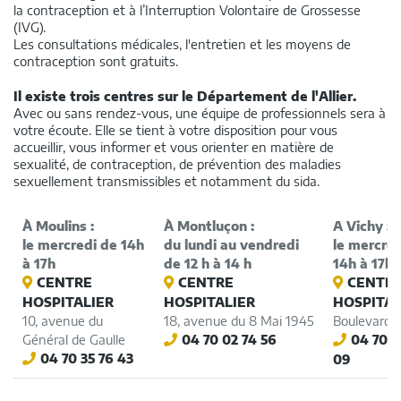
la contraception et à l’Interruption Volontaire de Grossesse
(IVG).
Les consultations médicales, l'entretien et les moyens de
contraception sont gratuits.
Il existe trois centres sur le Département de l'Allier.
Avec ou sans rendez-vous, une équipe de professionnels sera à
votre écoute. Elle se tient à votre disposition pour vous
accueillir, vous informer et vous orienter en matière de
sexualité, de contraception, de prévention des maladies
sexuellement transmissibles et notamment du sida.
À Moulins :
À Montluçon :
A Vichy :
le mercredi de 14h
du lundi au vendredi
le mercred
à 17h
de 12 h à 14 h
14h à 17h
CENTRE
CENTRE
CENTR
HOSPITALIER
HOSPITALIER
HOSPITAL
10, avenue du
18, avenue du 8 Mai 1945
Boulevard 
Général de Gaulle
04 70 02 74 56
04 70 9
04 70 35 76 43
09