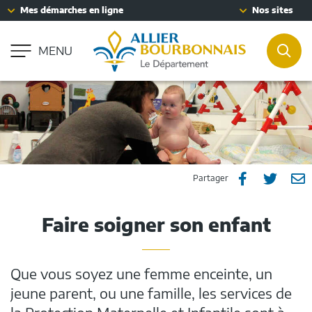
Fenêtre
Mes démarches en ligne
Nos sites
Aller à la recherche
de
Accessibilité : partiellement conforme
chat
MENU
REC
Partager
Part
P



Partager
sur
sur
p
Faire soigner son enfant
Facebook
Twitt
e
m
Que vous soyez une femme enceinte, un
jeune parent, ou une famille, les services de