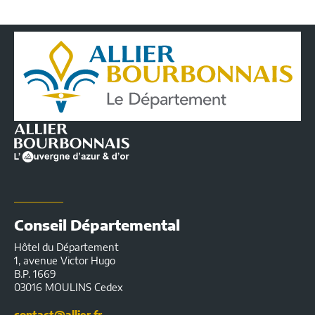
Conseil
Départemental
de
l'Allier
|
Infos
pratiques
Conseil Départemental
Hôtel du Département
1, avenue Victor Hugo
B.P. 1669
03016 MOULINS Cedex
contact@allier.fr