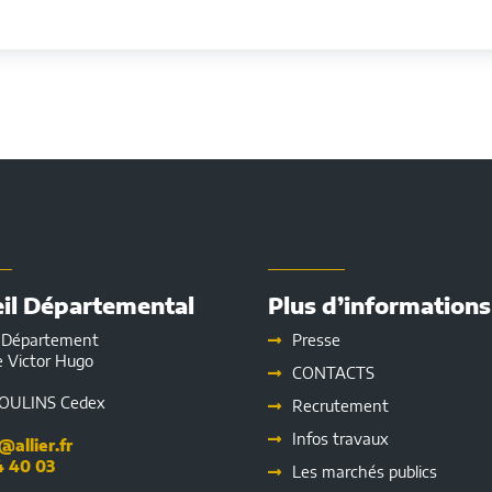
il Départemental
Plus d’informations
u Département
Presse
e Victor Hugo
CONTACTS
9
OULINS Cedex
Recrutement
Infos travaux
allier.fr
4 40 03
Les marchés publics