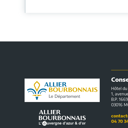
Conseil
Conse
Départemental
Hôtel d
1, avenu
de
B.P. 166
03016 M
l'Allier
contact@
|
04 70 3