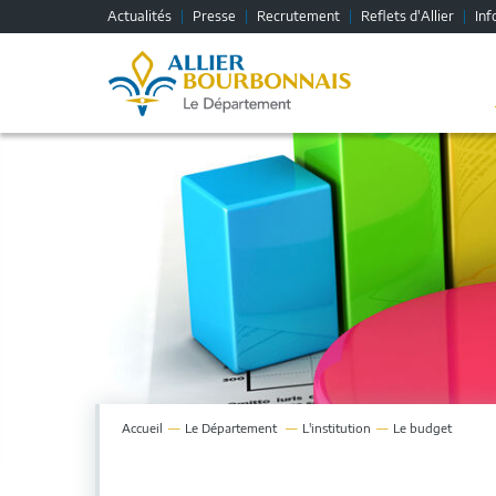
Fenêtre
Actualités
Presse
Recrutement
Reflets d'Allier
Inf
de
chat
Accueil
Le
Département
L'institution
Le budget