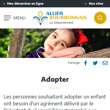
Fenêtre
Mes démarches en ligne
Nos sites
Aller à la recherche
de
Accessibilité : partiellement conforme
chat
MENU
REC
Partager
Part
P



Partager
sur
sur
p
Adopter
Facebook
Twitt
e
m
Les personnes souhaitant adopter un enfant
ont besoin d'un agrément délivré par le