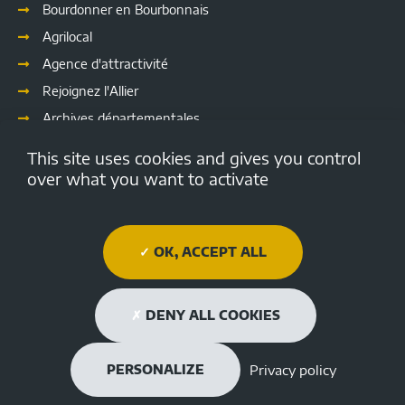
Bourdonner en Bourbonnais
Agrilocal
Agence d'attractivité
Rejoignez l'Allier
Archives départementales
Les délibérations
This site uses cookies and gives you control
Culture
over what you want to activate
Emploi.allier.fr
Open data de l'Allier
OK, ACCEPT ALL
Médiathèque Départementale de l'Allier
Allier tourisme
DENY ALL COOKIES
L’Allier
L’Allier
L’Allier
L’Allier
L’Allie





Restons connectés
Privacy policy
PERSONALIZE
sur
sur
sur
sur
sur