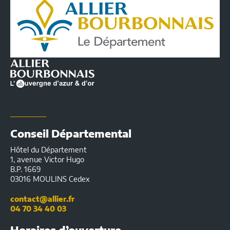
Départemental
de
l'Allier
|
Infos
pratiques
Conseil Départemental
Hôtel du Département
1, avenue Victor Hugo
B.P. 1669
03016 MOULINS Cedex
contact@allier.fr
04 70 34 40 03
Horaires d’ouverture