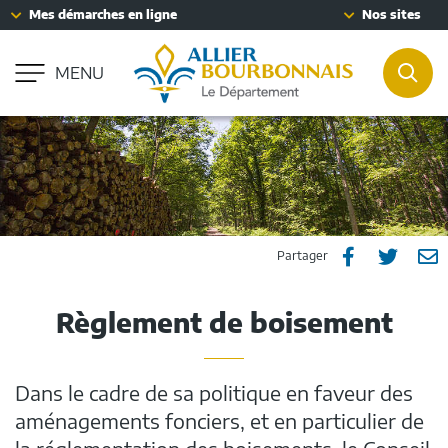
Fenêtre
Mes démarches en ligne
Nos sites
Aller à la recherche
de
Accessibilité : partiellement conforme
chat
MENU
REC
Partager
Part
P



Partager
sur
sur
p
Règlement de boisement
Facebook
Twitt
e
m
Dans le cadre de sa politique en faveur des
aménagements fonciers, et en particulier de