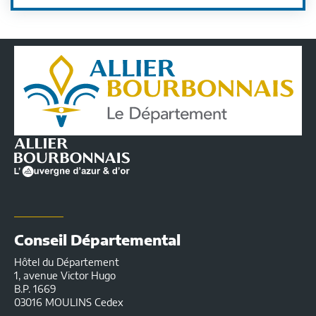
Conseil
Départemental
de
l'Allier
|
Infos
pratiques
Conseil Départemental
Hôtel du Département
1, avenue Victor Hugo
B.P. 1669
03016 MOULINS Cedex