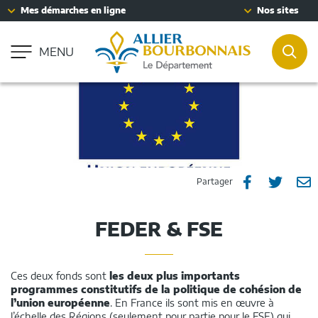
Fenêtre
Mes démarches en ligne
Nos sites
Aller à la recherche
de
Accessibilité : partiellement conforme
chat
MENU
REC
Partager
Part
P



Partager
sur
sur
p
FEDER & FSE
Facebook
Twitt
e
m
Ces deux fonds sont
les deux plus importants
programmes constitutifs de la politique de cohésion de
l’union européenne
. En France ils sont mis en œuvre à
l’échelle des Régions (seulement pour partie pour le FSE) qui