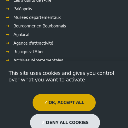
Les aidants de l'Allier
Paléopolis
Musées départementaux
Bourdonner en Bourbonnais
Agrilocal
Agence d'attractivité
Rejoignez l'Allier
Archives départementales
Les délibérations
This site uses cookies and gives you control
Culture
over what you want to activate
Emploi.allier.fr
Open data de l'Allier
OK, ACCEPT ALL
Médiathèque Départementale de l'Allier
Allier tourisme
DENY ALL COOKIES