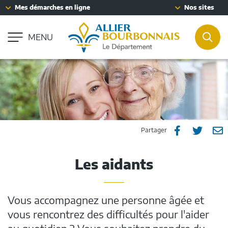
Fenêtre
Mes démarches en ligne
Nos sites
Aller à la recherche
de
Accessibilité : partiellement conforme
chat
MENU
REC
Partager
Part
P



Partager
sur
sur
p
Les aidants
Facebook
Twitt
e
m
Vous accompagnez une personne âgée et
vous rencontrez des difficultés pour l'aider