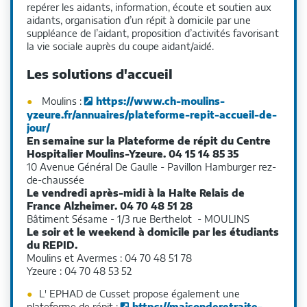
repérer les aidants, information, écoute et soutien aux
aidants, organisation d’un répit à domicile par une
suppléance de l’aidant, proposition d’activités favorisant
la vie sociale auprès du coupe aidant/aidé.
Les solutions d'accueil
Moulins :
https://www.ch-moulins-
yzeure.fr/annuaires/plateforme-repit-accueil-de-
jour/
En semaine sur la Plateforme de répit du Centre
Hospitalier Moulins-Yzeure. 04 15 14 85 35
10 Avenue Général De Gaulle - Pavillon Hamburger rez-
de-chaussée
Le vendredi après-midi à la Halte Relais de
France Alzheimer. 04 70 48 51 28
Bâtiment Sésame - 1/3 rue Berthelot - MOULINS
Le soir et le weekend à domicile par les étudiants
du REPID.
Moulins et Avermes : 04 70 48 51 78
Yzeure : 04 70 48 53 52
L' EPHAD de Cusset propose également une
plateforme de répit :
https://maisonderetraite-