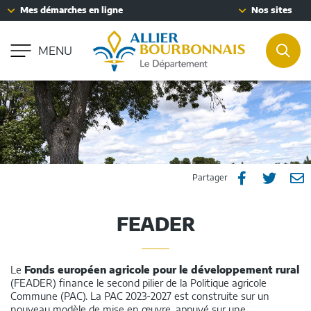
Fenêtre
Mes démarches en ligne
Nos sites
Aller à la recherche
de
Accessibilité : partiellement conforme
chat
MENU
REC
Partager
Part
P



Partager
sur
sur
p
FEADER
Facebook
Twitt
e
m
Le
Fonds européen agricole pour le développement rural
(FEADER) finance le second pilier de la Politique agricole
Commune (PAC). La PAC 2023-2027 est construite sur un
nouveau modèle de mise en œuvre, appuyé sur une