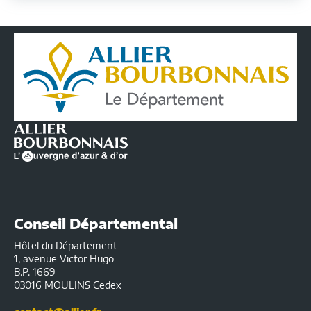
Conseil
Départemental
de
l'Allier
|
Infos
pratiques
Conseil Départemental
Hôtel du Département
1, avenue Victor Hugo
B.P. 1669
03016 MOULINS Cedex