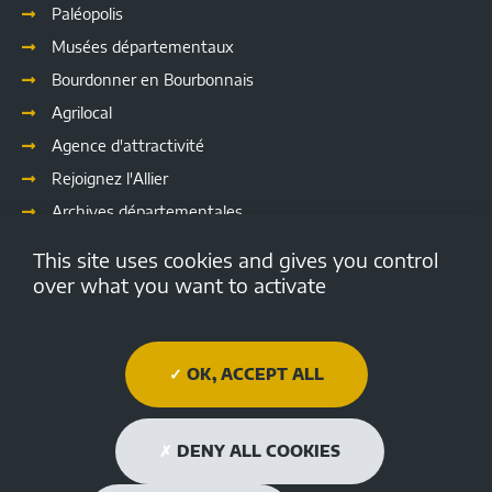
Paléopolis
Musées départementaux
Bourdonner en Bourbonnais
Agrilocal
Agence d'attractivité
Rejoignez l'Allier
Archives départementales
Les délibérations
This site uses cookies and gives you control
Culture
over what you want to activate
Emploi.allier.fr
Open data de l'Allier
OK, ACCEPT ALL
Médiathèque Départementale de l'Allier
Allier tourisme
DENY ALL COOKIES