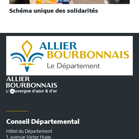
Schéma unique des solidarités
Conseil
Départemental
de
l'Allier
|
Infos
pratiques
Conseil Départemental
Hôtel du Département
1, avenue Victor Hugo