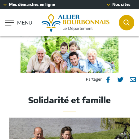
Fenêtre
Mes démarches en ligne
Nos sites
Aller à la recherche
de
Accessibilité : partiellement conforme
chat
MENU
REC
Partager
Part
P



Partager
sur
sur
p
Solidarité et famille
Facebook
Twitt
e
m
Dans
cette