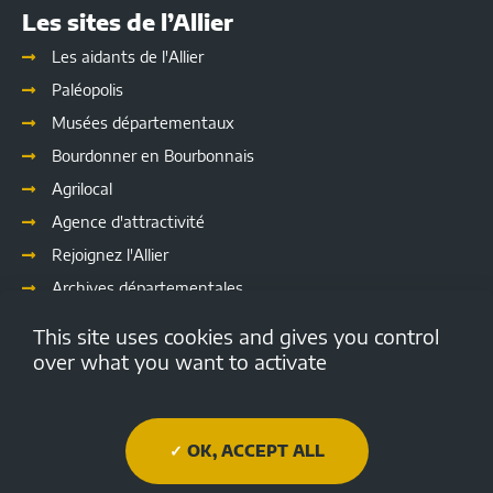
Les sites de l’Allier
Les aidants de l'Allier
Paléopolis
Musées départementaux
Bourdonner en Bourbonnais
Agrilocal
Agence d'attractivité
Rejoignez l'Allier
Archives départementales
Les délibérations
This site uses cookies and gives you control
Culture
over what you want to activate
Emploi.allier.fr
Open data de l'Allier
OK, ACCEPT ALL
Médiathèque Départementale de l'Allier
Allier tourisme