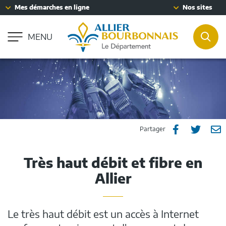
Fenêtre
Mes démarches en ligne
Nos sites
Aller à la recherche
de
Accessibilité : partiellement conforme
chat
MENU
REC
Partager
Part
P



Partager
sur
sur
p
Très haut débit et fibre en
Facebook
Twitt
e
Allier
m
Le très haut débit est un accès à Internet