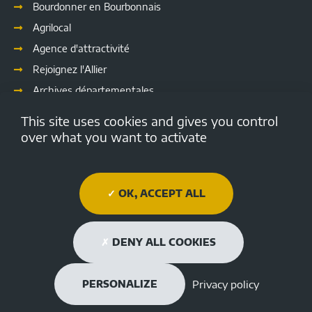
Bourdonner en Bourbonnais
Agrilocal
Agence d'attractivité
Rejoignez l'Allier
Archives départementales
Les délibérations
This site uses cookies and gives you control
Culture
over what you want to activate
Emploi.allier.fr
Open data de l'Allier
OK, ACCEPT ALL
Médiathèque Départementale de l'Allier
Allier tourisme
DENY ALL COOKIES
L’Allier
L’Allier
L’Allier
L’Allier
L’Allie





Restons connectés
Privacy policy
PERSONALIZE
sur
sur
sur
sur
sur