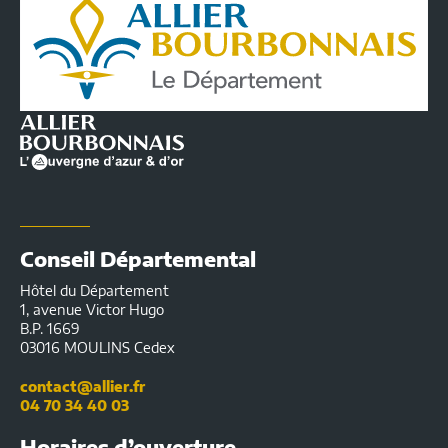
Départemental
de
l'Allier
|
Infos
pratiques
Conseil Départemental
Hôtel du Département
1, avenue Victor Hugo
B.P. 1669
03016 MOULINS Cedex
contact@allier.fr
04 70 34 40 03
Horaires d’ouverture