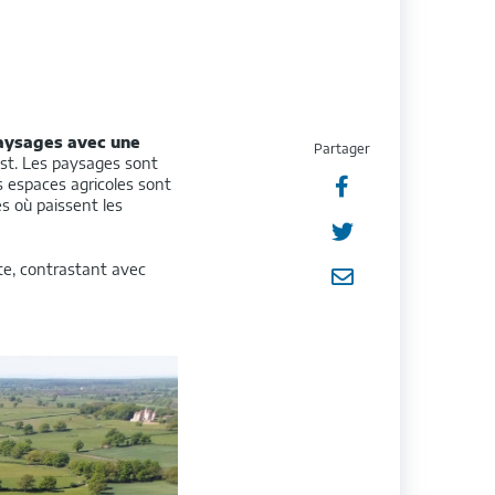
paysages avec une
Partager
’est. Les paysages sont
Partager
s espaces agricoles sont

s où paissent les
sur
Partager

Facebook
ète, contrastant avec
sur
Partager

Twitter
par
e-
mail