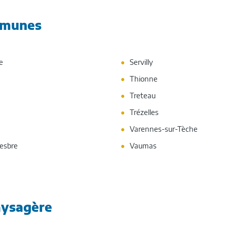
mmunes
e
Servilly
Thionne
Treteau
Trézelles
Varennes-sur-Tèche
Besbre
Vaumas
aysagère