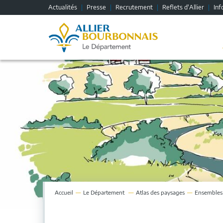
Fenêtre
Actualités
Presse
Recrutement
Reflets d'Allier
Inf
de
chat
Accueil
Le
Département
Atlas des paysages
Ensembles