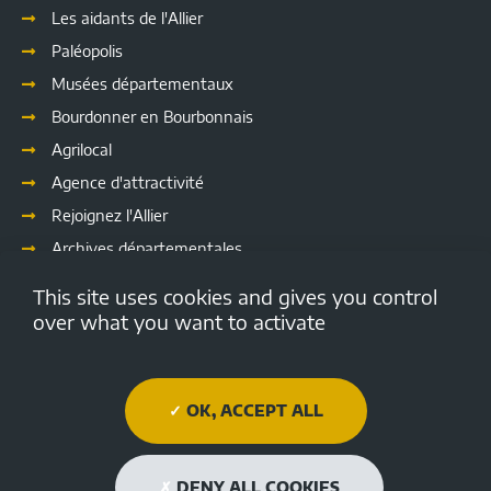
Les aidants de l'Allier
Paléopolis
Musées départementaux
Bourdonner en Bourbonnais
Agrilocal
Agence d'attractivité
Rejoignez l'Allier
Archives départementales
Les délibérations
This site uses cookies and gives you control
Culture
over what you want to activate
Emploi.allier.fr
Open data de l'Allier
OK, ACCEPT ALL
Médiathèque Départementale de l'Allier
Allier tourisme
DENY ALL COOKIES