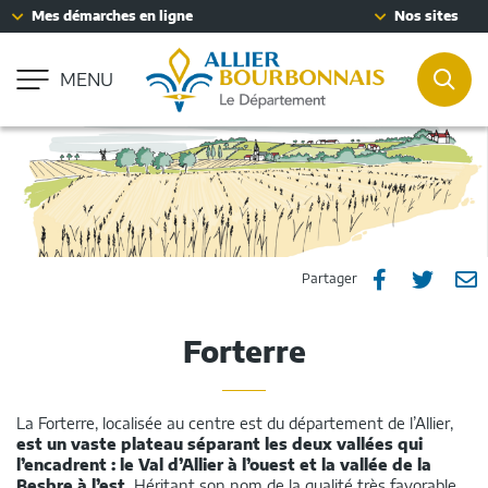
Fenêtre
Mes démarches en ligne
Nos sites
Aller à la recherche
de
Accessibilité : partiellement conforme
chat
MENU
REC
Partager
Part
P



Partager
sur
sur
p
Forterre
Facebook
Twitt
e
m
La Forterre, localisée au centre est du département de l’Allier,
est un vaste plateau séparant les deux vallées qui
l’encadrent : le Val d’Allier à l’ouest et la vallée de la
Besbre à l’est.
Héritant son nom de la qualité très favorable