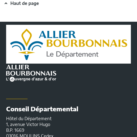
Haut de page
Conseil
Départemental
de
l'Allier
|
Infos
pratiques
Conseil Départemental
Hôtel du Département
1, avenue Victor Hugo
B.P. 1669
03016 MOULINS Cedex