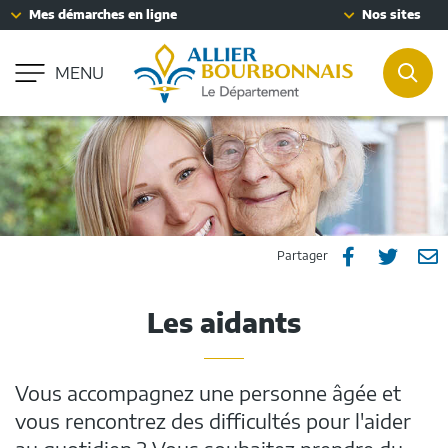
Fenêtre
Mes démarches en ligne
Nos sites
Aller à la recherche
de
Accessibilité : partiellement conforme
chat
MENU
REC
Partager
Part
P



Partager
sur
sur
p
Les aidants
Facebook
Twitt
e
m
Vous accompagnez une personne âgée et
vous rencontrez des difficultés pour l'aider