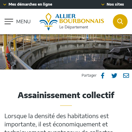
Fenêtre
Mes démarches en ligne
Nos sites
Aller à la recherche
de
Accessibilité : partiellement conforme
chat
MENU
REC
Partager
Part
P



Partager
sur
sur
p
Assainissement collectif
Facebook
Twitt
e
m
Lorsque la densité des habitations est
importante, il est économiquement et