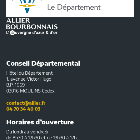
de
l'Allier
|
Infos
pratiques
Conseil Départemental
Hôtel du Département
1, avenue Victor Hugo
B.P. 1669
03016 MOULINS Cedex
contact@allier.fr
04 70 34 40 03
Horaires d’ouverture
Du lundi au vendredi
de 8h30 à 12h30 et de 13h30 à 17h.