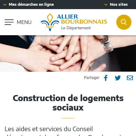
Fenêtre
Mes démarches en ligne
Nos sites
Aller à la recherche
de
Accessibilité : partiellement conforme
chat
MENU
REC
Partager
Part
P



Partager
sur
sur
p
Construction de logements
Facebook
Twitt
e
sociaux
m
Les aides et services du Conseil