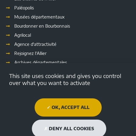
Paléopolis
Musées départementaux
Bourdonner en Bourbonnais
Agrilocal
Agence d'attractivité
Rejoignez l'Allier
Archives départementales
Les délibérations
This site uses cookies and gives you control
Culture
over what you want to activate
Emploi.allier.fr
Open data de l'Allier
OK, ACCEPT ALL
Médiathèque Départementale de l'Allier
Allier tourisme
DENY ALL COOKIES