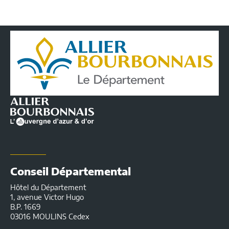
Conseil
Départemental
de
l'Allier
|
Infos
pratiques
Conseil Départemental
Hôtel du Département
1, avenue Victor Hugo
B.P. 1669
03016 MOULINS Cedex