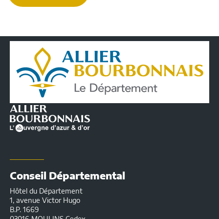
Conseil
Départemental
de
l'Allier
|
Infos
pratiques
Conseil Départemental
Hôtel du Département
1, avenue Victor Hugo
B.P. 1669
03016 MOULINS Cedex