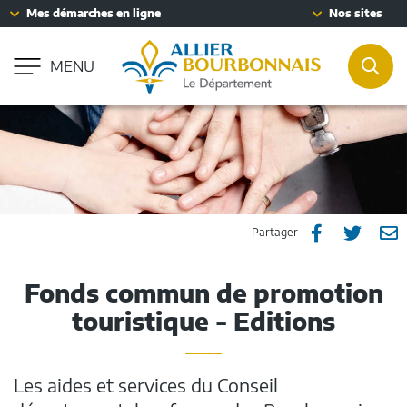
Fenêtre
Mes démarches en ligne
Nos sites
Aller à la recherche
de
Accessibilité : partiellement conforme
chat
MENU
REC
Partager
Part
P



Partager
sur
sur
p
Fonds commun de promotion
Facebook
Twitt
e
touristique - Editions
m
Les aides et services du Conseil