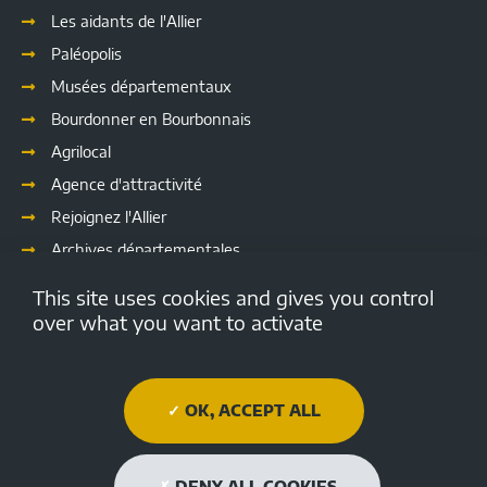
Les aidants de l'Allier
Paléopolis
Musées départementaux
Bourdonner en Bourbonnais
Agrilocal
Agence d'attractivité
Rejoignez l'Allier
Archives départementales
Les délibérations
This site uses cookies and gives you control
Culture
over what you want to activate
Emploi.allier.fr
Open data de l'Allier
OK, ACCEPT ALL
Médiathèque Départementale de l'Allier
Allier tourisme
DENY ALL COOKIES