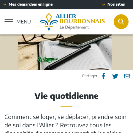
Fenêtre
Mes démarches en ligne
Nos sites
Aller à la recherche
de
Accessibilité : partiellement conforme
chat
MENU
REC
Partager
Part
P



Partager
sur
sur
p
Vie quotidienne
Facebook
Twitt
e
m
Comment se loger, se déplacer, prendre soin
de soi dans l'Allier ? Retrouvez tous les