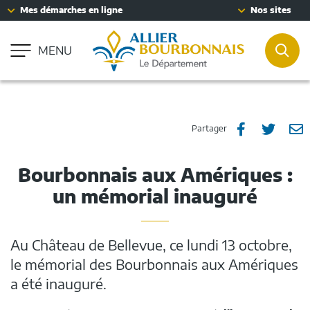
Fenêtre
Mes démarches en ligne
Nos sites
Aller à la recherche
de
Accessibilité : partiellement conforme
chat
MENU
REC
Partager
Part
P



Partager
sur
sur
p
Bourbonnais aux Amériques :
Facebook
Twitt
e
un mémorial inauguré
m
Au Château de Bellevue, ce lundi 13 octobre,
le mémorial des Bourbonnais aux Amériques
a été inauguré.