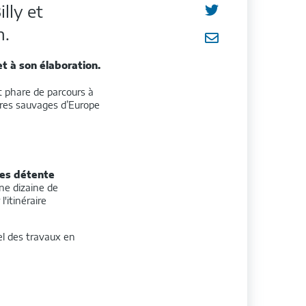
sur
Partager
lly et

n.
Facebook
sur
Partager

Twitter
par
t à son élaboration.
e-
jet phare de parcours à
ères sauvages d’Europe
mail
res détente
ne dizaine de
'itinéraire
l des travaux en