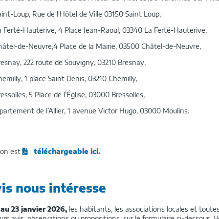
int-Loup, Rue de l'Hôtel de Ville 03150 Saint Loup,
a Ferté-Hauterive, 4 Place Jean-Raoul, 03340 La Ferté-Hauterive,
hâtel-de-Neuvre,4 Place de la Mairie, 03500 Châtel-de-Neuvre,
resnay, 222 route de Souvigny, 03210 Bresnay,
emilly, 1 place Saint Denis, 03210 Chemilly,
essolles, 5 Place de l’Église, 03000 Bressolles,
partement de l’Allier, 1 avenue Victor Hugo, 03000 Moulins.
ion est
téléchargeable ici.
is nous intéresse
au 23 janvier 2026,
les habitants, les associations locales et tou
eurs avis, observations ou propositions, sur le formulaire ci-dessous. 