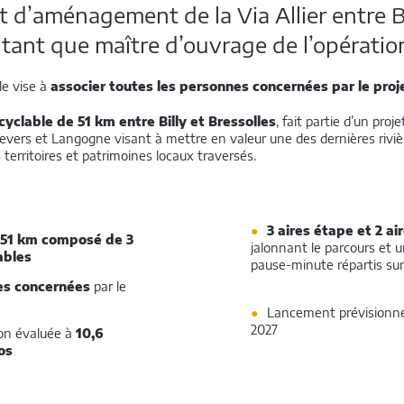
et d’aménagement de la Via Allier entre Bi
 tant que maître d’ouvrage de l’opératio
le vise à
associer toutes les personnes concernées par le proje
 cyclable de 51 km entre Billy et Bressolles
, fait partie d’un pro
evers et Langogne visant à mettre en valeur une des dernières rivi
 territoires et patrimoines locaux traversés.
3 aires étape et 2 ai
51 km composé de 3
jalonnant le parcours et u
ables
pause-minute répartis sur l
s concernées
par le
Lancement prévisionne
2027
on évaluée à
10,6
os