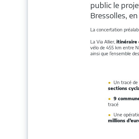
public le proj
Bressolles, en
La concertation préalab
La Via Allier,
itinéraire
vélo de 455 km entre N
ainsi que l’ensemble des
Un tracé de
sections cycl
9 commune
tracé
Une opérati
millions d’eur