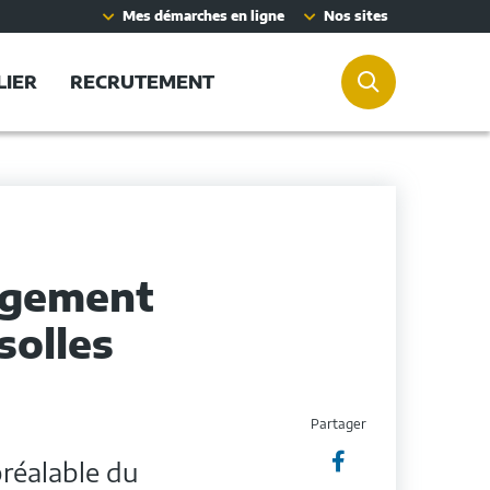
Mes démarches en ligne
Nos sites
LIER
RECRUTEMENT
RECHERCHER
agement
ssolles
Partager
Partager

préalable du