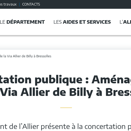
os travaux
CONTACTS
LE
DÉPARTEMENT
LES
AIDES ET SERVICES
L’
AL
a Via Allier de Billy à Bressolles
tation publique : Amén
 Via Allier de Billy à Bre
 de l’Allier présente à la concertation 