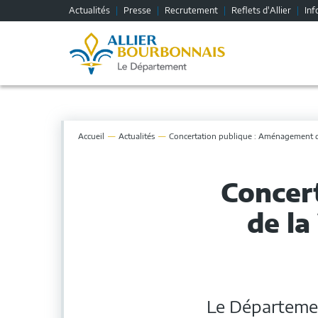
Fenêtre
Actualités
Presse
Recrutement
Reflets d'Allier
Inf
de
chat
Accueil
Actualités
Concertation publique : Aménagement de l
Concer
de la
Le Département