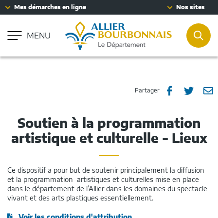
Fenêtre
Mes démarches en ligne
Nos sites
Aller à la recherche
de
Accessibilité : partiellement conforme
chat
MENU
REC
Partager
Part
P



Partager
sur
sur
p
Soutien à la programmation
Facebook
Twitt
e
artistique et culturelle - Lieux
m
Ce dispositif a pour but de soutenir principalement la diffusion
et la programmation artistiques et culturelles mise en place
dans le département de l’Allier dans les domaines du spectacle
vivant et des arts plastiques essentiellement.
Voir les conditions d'attribution