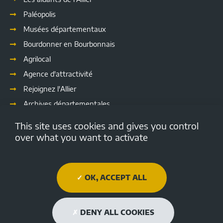
Paléopolis
Musées départementaux
Bourdonner en Bourbonnais
Agrilocal
Agence d'attractivité
Rejoignez l'Allier
Archives départementales
Les délibérations
This site uses cookies and gives you control
Culture
over what you want to activate
Emploi.allier.fr
Open data de l'Allier
OK, ACCEPT ALL
Médiathèque Départementale de l'Allier
Allier tourisme
DENY ALL COOKIES