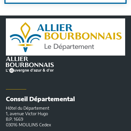
Conseil
Départemental
de
l'Allier
|
Infos
pratiques
Conseil Départemental
Hôtel du Département
1, avenue Victor Hugo
B.P. 1669
03016 MOULINS Cedex