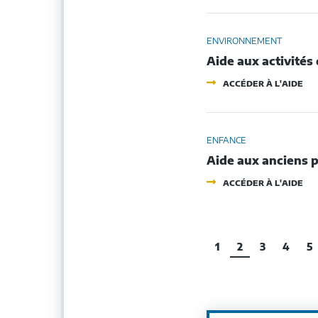
AU
DI
DE
SY
ENVIRONNEMENT
D'
Aide aux activités
DA
LE
-
CA
ACCÉDER À L'AIDE
AI
D'
AU
TR
ACT
DE
DE
CO
PLE
ENFANCE
NA
Aide aux anciens p
-
ACCÉDER À L'AIDE
AI
AU
AN
PUP
ET
1
2
3
4
5
PE
AY
ÉT
CO
À
L'A
SO