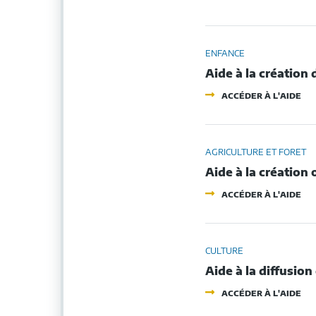
AI
À
LA
CO
ET
ENFANCE
À
Aide à la création
LA
RÉ
-
DE
ACCÉDER À L'AIDE
AI
PO
À
«
LA
PO
CR
DU
D'
AGRICULTURE ET FORET
BO
MA
»
Aide à la création 
D'A
MA
-
(M.
ACCÉDER À L'AIDE
AI
À
LA
CR
OU
CULTURE
À
Aide à la diffusion
LA
MI
-
EN
ACCÉDER À L'AIDE
AI
DÉ
À
DE