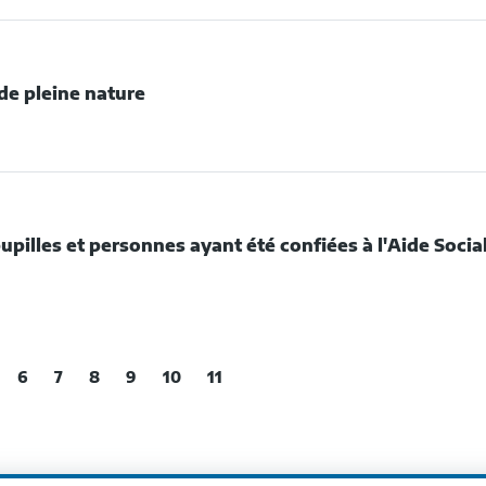
AGNOSTIC
S
STÈMES
ASSAINISSEMENT
 de pleine nature
NS
DRE
DE
UN
X
ANSFERT
IVITÉS
MPÉTENCES
INE
TURE
upilles et personnes ayant été confiées à l'Aide Socia
DE
X
CIENS
ILLES
6
7
8
9
10
11
RSONNES
ANT
É
NFIÉES
IDE
CIALE