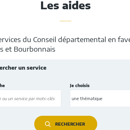
Les aides
services du Conseil départemental en fav
s et Bourbonnais
ercher un service
une
une
che
Je choisis
aide
thématique
ou
un
service
par
mots-
clés
RECHERCHER