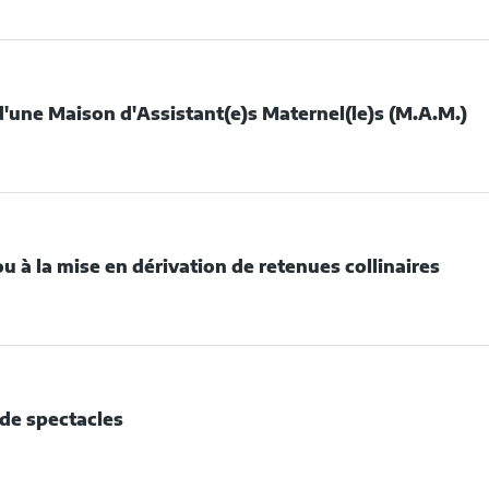
DE
NSTRUCTION
 d'une Maison d'Assistant(e)s Maternel(le)s (M.A.M.)
NOVATION
DE
ULAILLERS
ULET
ÉATION
UNE
URBONNAIS
ISON
ou à la mise en dérivation de retenues collinaires
SSISTANT(E)S
TERNEL(LE)S
A.M.)
DE
ÉATION
 de spectacles
SE
DE
RIVATION