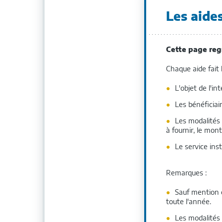
À
Les aides
L'
Cette page regr
Chaque aide fait l
L'objet de l'in
Les bénéficiair
Les modalités 
à fournir, le mon
Le service inst
Remarques :
Sauf mention c
toute l'année.
Les modalités