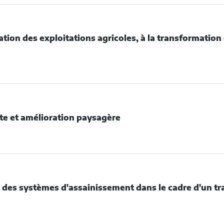
TENUES
FUSION
LLINAIRES
ECTACLES
cation des exploitations agricoles, à la transformation 
DE
ERSIFICATION
S
PLOITATIONS
te et amélioration paysagère
ICOLES,
DE
ANSFORMATION
CONQUÊTE
LORISATION
ÉLIORATION
S
 des systèmes d'assainissement dans le cadre d'un tr
YSAGÈRE
ODUCTIONS
DE