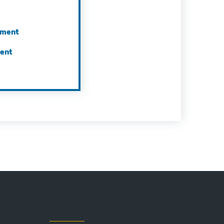
ement
ment