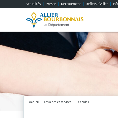
Fenêtre
Actualités
Presse
Recrutement
Reflets d'Allier
Inf
de
chat
Accueil
Les
aides et services
Les aides