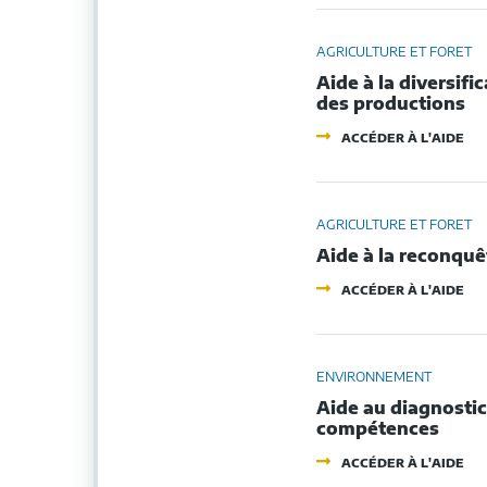
LA
RE
DIF
CO
DE
AGRICULTURE ET FORET
SP
Aide à la diversifi
des productions
-
ACCÉDER À L'AIDE
AI
À
LA
DIV
DE
AGRICULTURE ET FORET
EX
Aide à la reconquê
AGR
À
-
LA
ACCÉDER À L'AIDE
AI
TR
À
ET
LA
À
RE
LA
ET
ENVIRONNEMENT
VA
AM
DE
Aide au diagnostic
PA
PR
compétences
-
ACCÉDER À L'AIDE
AI