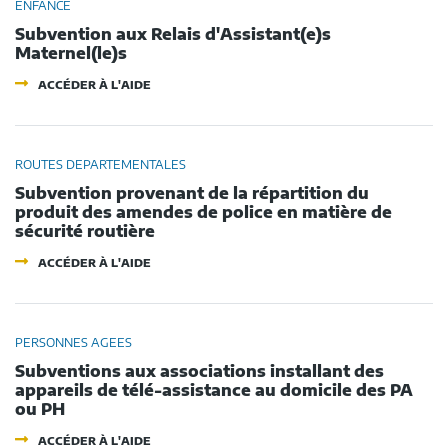
LA
ENFANCE
PATRIMOINE
Subvention aux Relais d'Assistant(e)s
PUBLIC
Maternel(le)s
-
ACCÉDER À L'AIDE
SUBVENTION
AUX
RELAIS
D'ASSISTANT(E)S
MATERNEL(LE)S
ROUTES DEPARTEMENTALES
Subvention provenant de la répartition du
produit des amendes de police en matière de
sécurité routière
-
ACCÉDER À L'AIDE
SUBVENTION
PROVENANT
DE
LA
RÉPARTITION
PERSONNES AGEES
DU
Subventions aux associations installant des
PRODUIT
DES
appareils de télé-assistance au domicile des PA
AMENDES
ou PH
DE
POLICE
-
ACCÉDER À L'AIDE