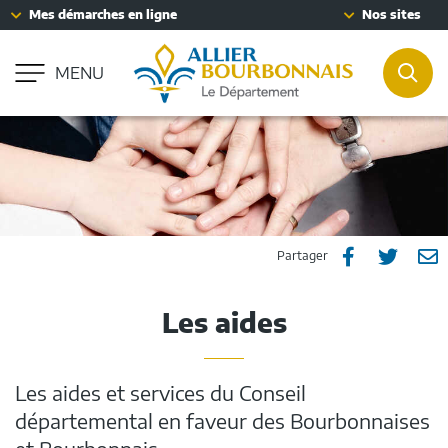
Fenêtre
Mes démarches en ligne
Nos sites
Aller à la recherche
de
Accessibilité : partiellement conforme
chat
MENU
REC
Partager
Part
P



Partager
sur
sur
p
Les aides
Facebook
Twitt
e
m
Les aides et services du Conseil
départemental en faveur des Bourbonnaises