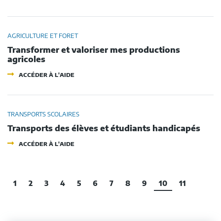
EN
SUBVENTIONS
MATIÈRE
AUX
DE
ASSOCIATIONS
SÉCURITÉ
INSTALLANT
ROUTIÈRE
DES
AGRICULTURE ET FORET
APPAREILS
Transformer et valoriser mes productions
DE
TÉLÉ-
agricoles
ASSISTANCE
-
AU
ACCÉDER À L'AIDE
TRANSFORMER
DOMICILE
ET
DES
VALORISER
PA
MES
OU
PRODUCTIONS
PH
TRANSPORTS SCOLAIRES
AGRICOLES
Transports des élèves et étudiants handicapés
-
ACCÉDER À L'AIDE
TRANSPORTS
DES
ÉLÈVES
ET
ÉTUDIANTS
1
2
3
4
5
6
7
8
9
10
11
HANDICAPÉS