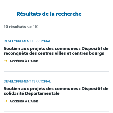
Résultats de la recherche
10 résultats
sur 110
DEVELOPPEMENT TERRITORIAL
Soutien aux projets des communes : Dispositif de
reconquête des centres villes et centres bourgs
-
ACCÉDER À L'AIDE
SOUTIEN
AUX
PROJETS
DES
COMMUNES
DEVELOPPEMENT TERRITORIAL
:
Soutien aux projets des communes : Dispositif de
DISPOSITIF
DE
solidarité Départementale
RECONQUÊTE
-
DES
ACCÉDER À L'AIDE
SOUTIEN
CENTRES
AUX
VILLES
PROJETS
ET