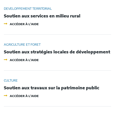
DES
CENTRES
COMMUNES
BOURGS
DEVELOPPEMENT TERRITORIAL
:
Soutien aux services en milieu rural
DISPOSITIF
DE
-
SOLIDARITÉ
ACCÉDER À L'AIDE
SOUTIEN
DÉPARTEMENTALE
AUX
SERVICES
EN
MILIEU
AGRICULTURE ET FORET
RURAL
Soutien aux stratégies locales de développement
-
ACCÉDER À L'AIDE
SOUTIEN
AUX
STRATÉGIES
LOCALES
DE
CULTURE
DÉVELOPPEMENT
Soutien aux travaux sur la patrimoine public
-
ACCÉDER À L'AIDE
SOUTIEN
AUX
TRAVAUX
SUR